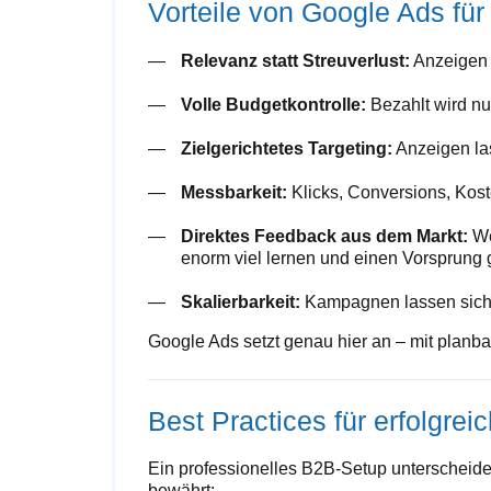
Vorteile von Google Ads f
Relevanz statt Streuverlust:
Anzeigen e
Volle Budgetkontrolle:
Bezahlt wird nur
Zielgerichtetes Targeting:
Anzeigen las
Messbarkeit:
Klicks, Conversions, Koste
Direktes Feedback aus dem Markt:
We
enorm viel lernen und einen Vorsprung
Skalierbarkeit:
Kampagnen lassen sich s
Google Ads setzt genau hier an – mit planb
Best Practices für erfolgre
Ein professionelles B2B-Setup unterscheid
bewährt: