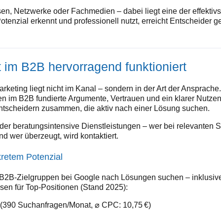
n, Netzwerke oder Fachmedien – dabei liegt eine der effektiv
otenzial erkennt und professionell nutzt, erreicht Entscheider
im B2B hervorragend funktioniert
keting liegt nicht im Kanal – sondern in der Art der Ansprac
 im B2B fundierte Argumente, Vertrauen und ein klarer Nutzen
 Entscheidern zusammen, die aktiv nach einer Lösung suchen.
er beratungsintensive Dienstleistungen – wer bei relevanten Su
nd wer überzeugt, wird kontaktiert.
retem Potenzial
lt B2B-Zielgruppen bei Google nach Lösungen suchen – inklus
sen für Top-Positionen (Stand 2025):
“ (390 Suchanfragen/Monat, ⌀ CPC: 10,75 €)