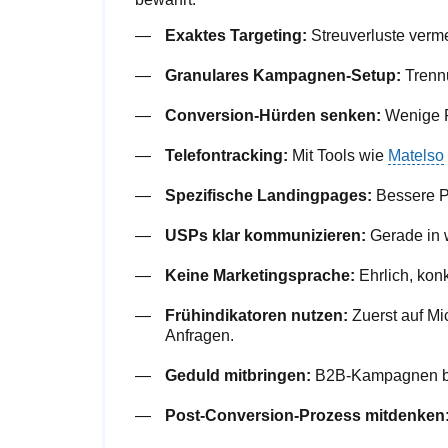
Exaktes Targeting:
Streuverluste verm
Granulares Kampagnen-Setup:
Trennu
Conversion-Hürden senken:
Wenige Pf
Telefontracking:
Mit Tools wie
Matelso
Spezifische Landingpages:
Bessere Pe
USPs klar kommunizieren:
Gerade in w
Keine Marketingsprache:
Ehrlich, kon
Frühindikatoren nutzen:
Zuerst auf Mic
Anfragen.
Geduld mitbringen:
B2B-Kampagnen brau
Post-Conversion-Prozess mitdenken