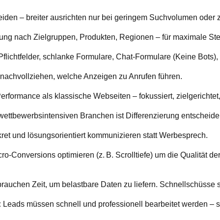
eiden – breiter ausrichten nur bei geringem Suchvolumen oder
ng nach Zielgruppen, Produkten, Regionen – für maximale Ste
lichtfelder, schlanke Formulare, Chat-Formulare (Keine Bots), 
nachvollziehen, welche Anzeigen zu Anrufen führen.
rformance als klassische Webseiten – fokussiert, zielgerichtet,
ettbewerbsintensiven Branchen ist Differenzierung entscheide
kret und lösungsorientiert kommunizieren statt Werbesprech.
ro-Conversions optimieren (z. B. Scrolltiefe) um die Qualität d
chen Zeit, um belastbare Daten zu liefern. Schnellschüsse si
:
Leads müssen schnell und professionell bearbeitet werden – so