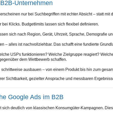
ür B2B-Unternehmen
rscheinen nur bei Suchbegriffen mit echter Absicht – statt mit
 bei Klicks. Budgetlimits lassen sich flexibel definieren.
sen sich nach Region, Gerät, Uhrzeit, Sprache, Demografie un
n – alles ist nachvollziehbar. Das schafft eine fundierte Grund
lche USPs funktionieren? Welche Zielgruppe reagiert? Welche
 gegenüber dem Wettbewerb schaffen.
chrittweise ausbauen – von einem Produkt bis hin zum gesamten 
arer Sichtbarkeit, gezielter Ansprache und messbaren Ergebniss
iche Google Ads im B2B
et sich deutlich von klassischen Konsumgüter-Kampagnen. Dies