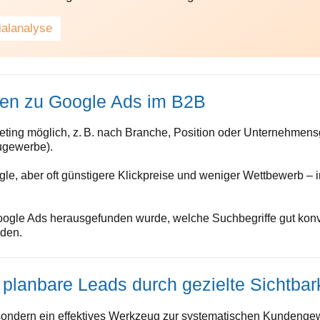
ialanalyse
gen zu Google Ads im B2B
eting möglich, z. B. nach Branche, Position oder Unternehmens
augewerbe).
e, aber oft günstigere Klickpreise und weniger Wettbewerb – i
gle Ads herausgefunden wurde, welche Suchbegriffe gut konvert
den.
planbare Leads durch gezielte Sichtbar
 sondern ein effektives Werkzeug zur systematischen Kundengew