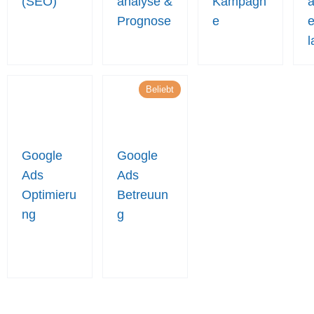
(SEO)
analyse &
Kampagn
Prognose
e
e
l
Beliebt
Google
Google
Ads
Ads
Optimieru
Betreuun
ng
g