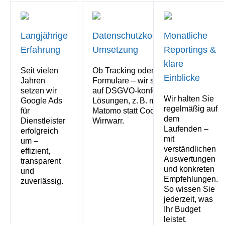
Langjährige
Datenschutzkonforme
Monatliche
Erfahrung
Umsetzung
Reportings &
klare
Seit vielen
Ob Tracking oder
Einblicke
Jahren
Formulare – wir setzen
setzen wir
auf DSGVO-konforme
Wir halten Sie
Google Ads
Lösungen, z. B. mit
regelmäßig auf
für
Matomo statt Cookie-
dem
Dienstleister
Wirrwarr.
Laufenden –
erfolgreich
mit
um –
verständlichen
effizient,
Auswertungen
transparent
und konkreten
und
Empfehlungen.
zuverlässig.
So wissen Sie
jederzeit, was
Ihr Budget
leistet.