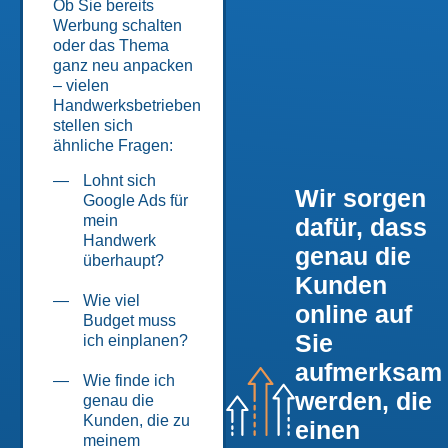
Ob Sie bereits
Werbung schalten
oder das Thema
ganz neu anpacken
– vielen
Handwerksbetrieben
stellen sich
ähnliche Fragen:
Lohnt sich
Wir sorgen
Google Ads für
mein
dafür, dass
Handwerk
genau die
überhaupt?
Kunden
Wie viel
online auf
Budget muss
Sie
ich einplanen?
aufmerksam
Wie finde ich
werden, die
genau die
Kunden, die zu
einen
meinem