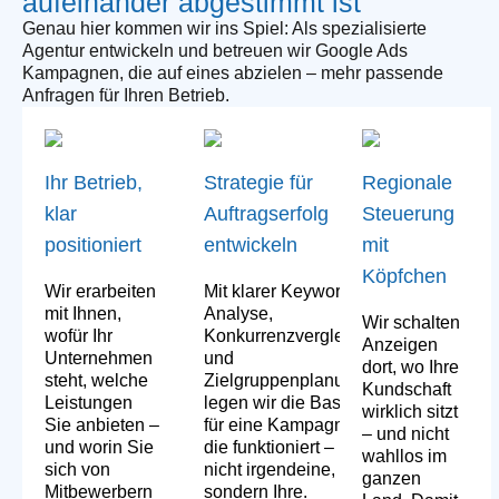
aufeinander abgestimmt ist
Genau hier kommen wir ins Spiel: Als spezialisierte
Agentur entwickeln und betreuen wir Google Ads
Kampagnen, die auf eines abzielen – mehr passende
Anfragen für Ihren Betrieb.
Ihr Betrieb,
Strategie für
Regionale
klar
Auftragserfolg
Steuerung
positioniert
entwickeln
mit
Köpfchen
Wir erarbeiten
Mit klarer Keyword-
mit Ihnen,
Analyse,
Wir schalten
wofür Ihr
Konkurrenzvergleich
Anzeigen
Unternehmen
und
dort, wo Ihre
steht, welche
Zielgruppenplanung
Kundschaft
Leistungen
legen wir die Basis
wirklich sitzt
Sie anbieten –
für eine Kampagne,
– und nicht
und worin Sie
die funktioniert –
wahllos im
sich von
nicht irgendeine,
ganzen
Mitbewerbern
sondern Ihre.