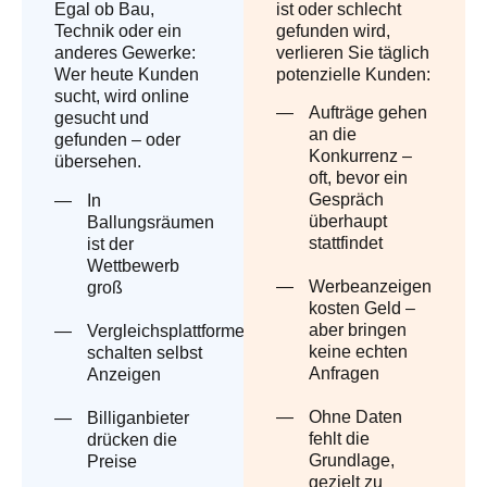
Egal ob Bau,
ist oder schlecht
Technik oder ein
gefunden wird,
anderes Gewerke:
verlieren Sie täglich
Wer heute Kunden
potenzielle Kunden:
sucht, wird online
Aufträge gehen
gesucht und
an die
gefunden – oder
Konkurrenz –
übersehen.
oft, bevor ein
Gespräch
In
überhaupt
Ballungsräumen
stattfindet
ist der
Wettbewerb
Werbeanzeigen
groß
kosten Geld –
aber bringen
Vergleichsplattformen
keine echten
schalten selbst
Anfragen
Anzeigen
Ohne Daten
Billiganbieter
fehlt die
drücken die
Grundlage,
Preise
gezielt zu