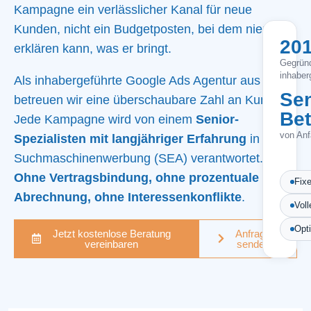
Kampagne ein verlässlicher Kanal für neue
Kunden, nicht ein Budgetposten, bei dem niemand
20
erklären kann, was er bringt.
Gegründ
inhaber
Als inhabergeführte Google Ads Agentur aus Wien
Sen
betreuen wir eine überschaubare Zahl an Kunden.
Be
Jede Kampagne wird von einem
Senior-
von Anf
Spezialisten mit langjähriger Erfahrung
in der
Suchmaschinenwerbung (SEA) verantwortet.
Ohne Vertragsbindung, ohne prozentuale
Fix
Abrechnung, ohne Interessenkonflikte
.
Vol
Opt
Jetzt kostenlose Beratung
Anfrage
vereinbaren
senden