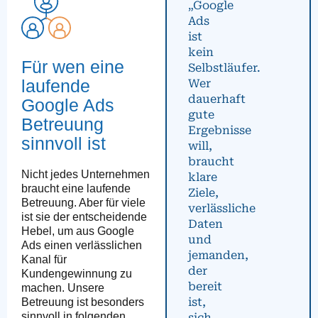
„Google
Ads
ist
kein
Für wen eine
Selbstläufer.
laufende
Wer
dauerhaft
Google Ads
gute
Betreuung
Ergebnisse
sinnvoll ist
will,
braucht
Nicht jedes Unternehmen
klare
braucht eine laufende
Ziele,
Betreuung. Aber für viele
verlässliche
ist sie der entscheidende
Daten
Hebel, um aus Google
und
Ads einen verlässlichen
jemanden,
Kanal für
der
Kundengewinnung zu
bereit
machen. Unsere
ist,
Betreuung ist besonders
sinnvoll in folgenden
sich