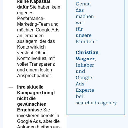
keine Kapazität
Genau
dafür
Sie haben kein
das
eigenes
machen
Performance-
wir
Marketing-Team und
für
möchten Google Ads
unsere
an jemanden
Kunden.“
auslagern, der das
Konto wirklich
Christian
versteht. Ohne
Wagner
,
Kontrollverlust, mit
voller Transparenz
Inhaber
und einem festen
und
Ansprechpartner.
Google
Ads
Ihre aktuelle
Experte
Kampagne bringt
bei
nicht die
searchads.agency
gewünschten
Ergebnisse
Sie
investieren bereits in
Google Ads, aber die
Anfragen bleiben aus